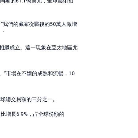
年同期的61.1億美元，全球藝術拍
時表示，“我們的藏家從戰後的50萬人激增
”
般相繼成立。這一現象在亞太地區尤
“市場在不斷的成熟和流暢，10
據全球總交易額的三分之一。
比增長6.9%，占全球份額的