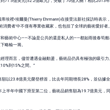
1.5億美元(52.2億歐元)，突破了70億大關！相比2013
總裁蒂埃裡•埃爾曼(Thierry Ehrmann)在接受法新社採訪
藝術消費者’中不僅有專業收藏家，也包括了全球的藝術愛好者。
和藝術中心——不論是公共的還是私人的——都如雨後春筍
之下略輸一籌。
經理而言，儘管遭遇金融動盪，藝術品仍具有極強的吸引力。
0%到15%之間。”
售額以23.8億美元榮登榜首，比去年同期增長28%，並佔
年上半年中國下滑至第二位，藝術品銷售額為19.7億美元，同