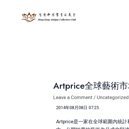
Skip
Post
to
navigation
content
Artprice全球藝
Leave a Comment
/
Uncategorized
2014年08月08日 07:25
Artprice是一家在全球範圍